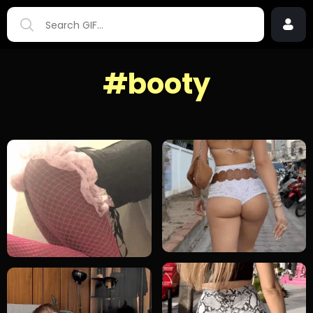
#booty