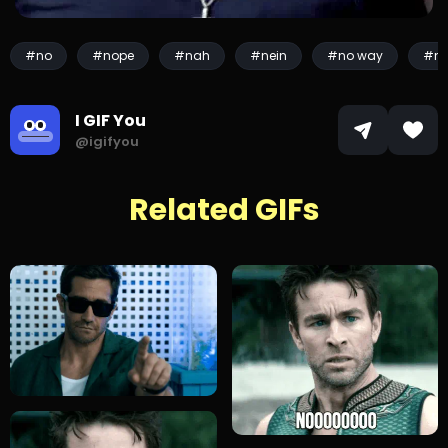
#no
#nope
#nah
#nein
#no way
#no
I GIF You
@igifyou
Related GIFs