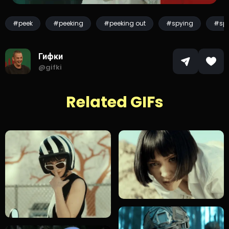
#peek
#peeking
#peeking out
#spying
#sp
Гифки
@gifki
Related GIFs