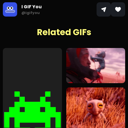
I GIF You
@igifyou
Related GIFs