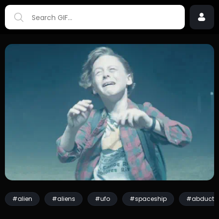
#alien
#aliens
#ufo
#spaceship
#abducti