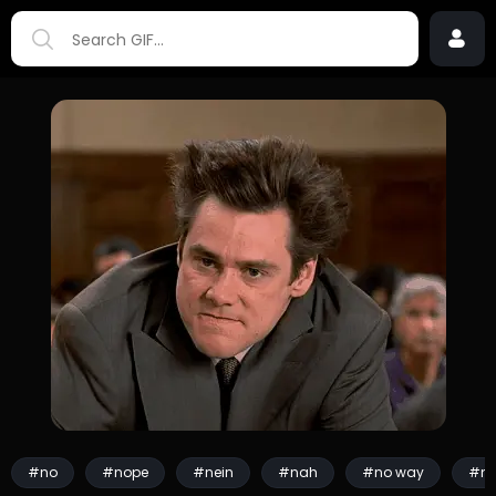
#no
#nope
#nein
#nah
#no way
#no