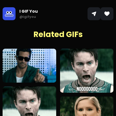
I GIF You
@igifyou
Related GIFs