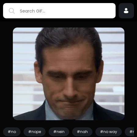
#no
#nope
#nein
#nah
#no way
#no