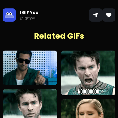
I GIF You
@igifyou
Related GIFs