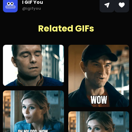
I GIF You
@igifyou
Related GIFs