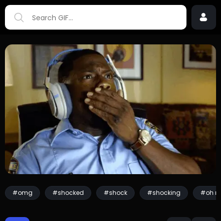
#omg
#shocked
#shock
#shocking
#oh n