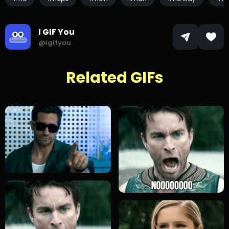
I GIF You
@igifyou
Related GIFs