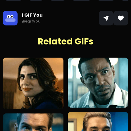
I GIF You
@igifyou
Related GIFs