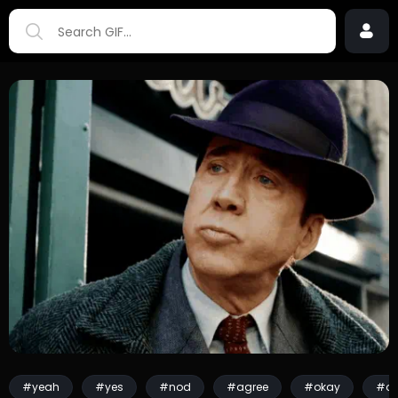
#yeah
#yes
#nod
#agree
#okay
#ok