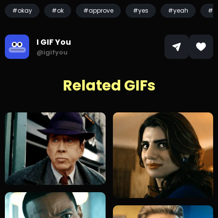
#okay
#ok
#approve
#yes
#yeah
#a
I GIF You
@igifyou
Related GIFs