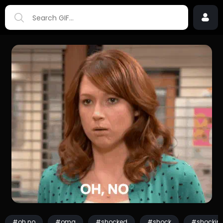
#oh no
#omg
#shocked
#shock
#shockin