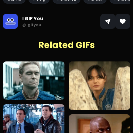
I GIF You
@igifyou
Related GIFs