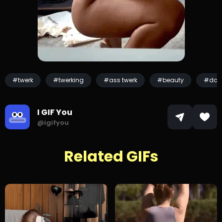
#twerk
#twerking
#ass twerk
#beauty
#dan
I GIF You
@igifyou
Related GIFs